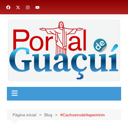
Ir
para
o
conteúdo
Página inicial
Blog
#CachoeirodeItapemirim