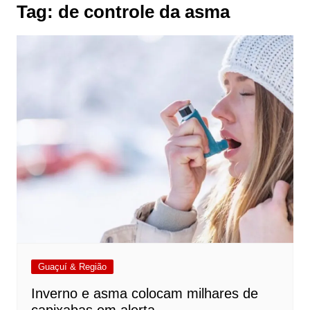
Tag:
de controle da asma
Guaçuí & Região
​Inverno e asma colocam milhares de