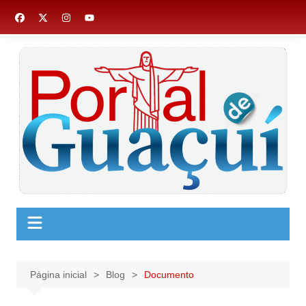
Ir
para
o
conteúdo
Página inicial
Blog
Documento