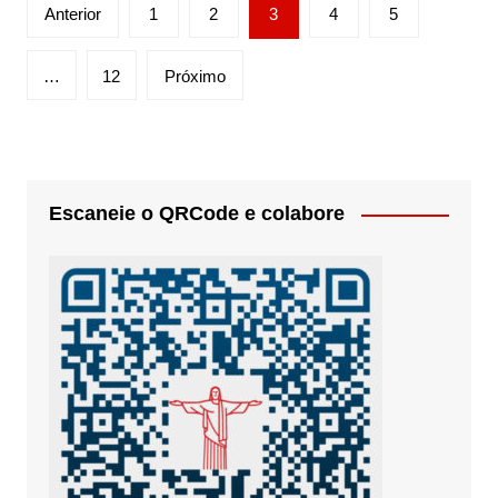
Paginação
Anterior
1
2
3
4
5
de
posts
…
12
Próximo
Escaneie o QRCode e colabore