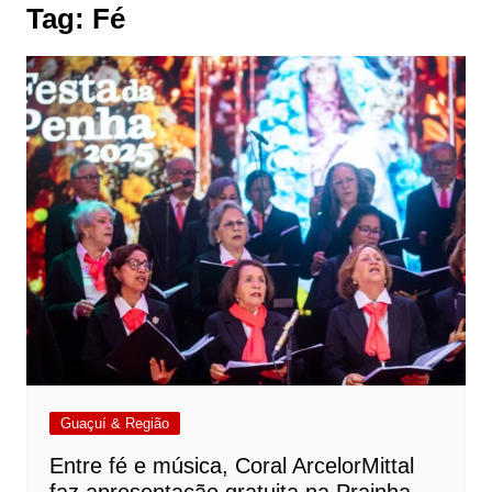
Tag:
Fé
Guaçuí & Região
Entre fé e música, Coral ArcelorMittal