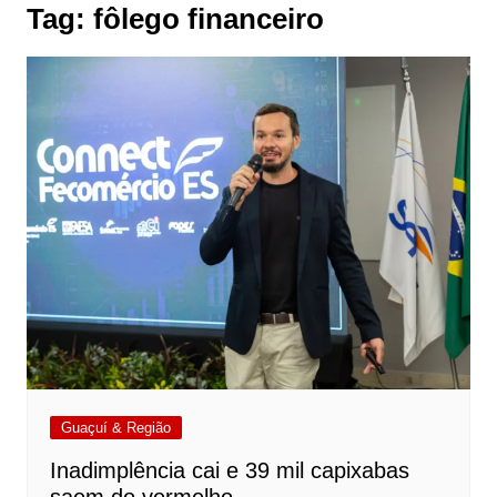
Tag:
fôlego financeiro
Guaçuí & Região
Inadimplência cai e 39 mil capixabas