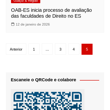
Guaçuí & Região
OAB-ES inicia processo de avaliação
das faculdades de Direito no ES
12 de janeiro de 2026
Paginação
Anterior
1
…
3
4
5
de
posts
Escaneie o QRCode e colabore