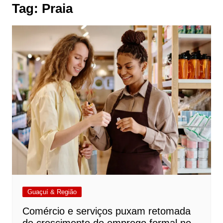
Tag:
Praia
Guaçuí & Região
Comércio e serviços puxam retomada