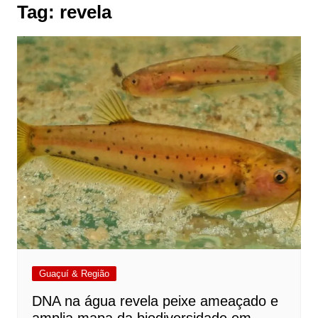
Tag:
revela
Guaçuí & Região
DNA na água revela peixe ameaçado e