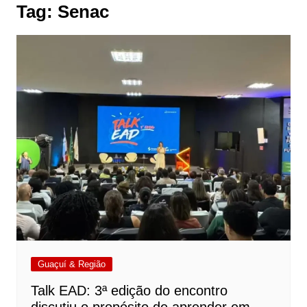
Tag:
Senac
Guaçuí & Região
Talk EAD: 3ª edição do encontro