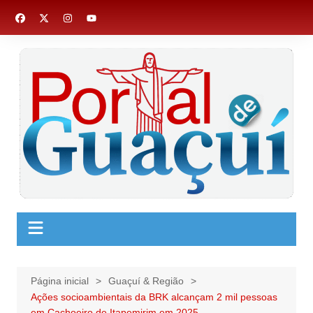
Ir
para
o
conteúdo
Página inicial
Guaçuí & Região
Ações socioambientais da BRK alcançam 2 mil pessoas
em Cachoeiro de Itapemirim em 2025