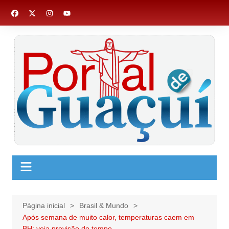
Ir
para
o
conteúdo
Página inicial
Brasil & Mundo
Após semana de muito calor, temperaturas caem em
BH; veja previsão do tempo