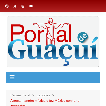
Ir
para
o
conteúdo
Página inicial
Esportes
Azteca mantém mística e faz México sonhar o
impossível