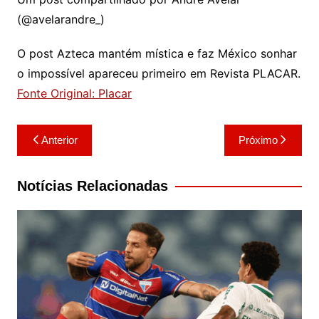
(@avelarandre_)
O post Azteca mantém mística e faz México sonhar
o impossível apareceu primeiro em Revista PLACAR.
Fonte Original: Placar
Navegação
Anterior
Próximo
de
Post
Notícias Relacionadas