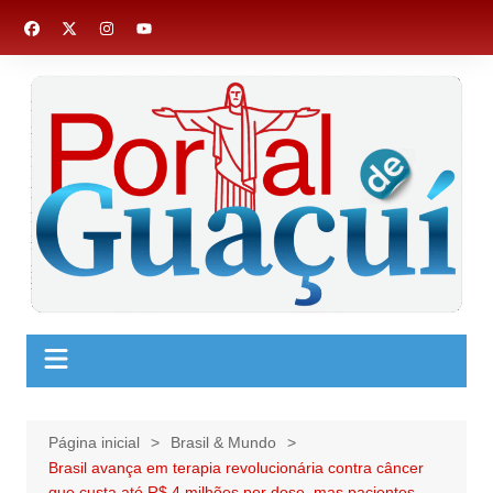
Ir
para
o
conteúdo
Página inicial
Brasil & Mundo
Brasil avança em terapia revolucionária contra câncer
que custa até R$ 4 milhões por dose, mas pacientes