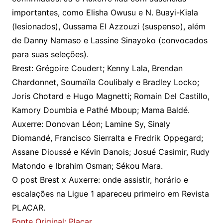
importantes, como Elisha Owusu e N. Buayi-Kiala
(lesionados), Oussama El Azzouzi (suspenso), além
de Danny Namaso e Lassine Sinayoko (convocados
para suas seleções).
Brest: Grégoire Coudert; Kenny Lala, Brendan
Chardonnet, Soumaïla Coulibaly e Bradley Locko;
Joris Chotard e Hugo Magnetti; Romain Del Castillo,
Kamory Doumbia e Pathé Mboup; Mama Baldé.
Auxerre: Donovan Léon; Lamine Sy, Sinaly
Diomandé, Francisco Sierralta e Fredrik Oppegard;
Assane Dioussé e Kévin Danois; Josué Casimir, Rudy
Matondo e Ibrahim Osman; Sékou Mara.
O post Brest x Auxerre: onde assistir, horário e
escalações na Ligue 1 apareceu primeiro em Revista
PLACAR.
Fonte Original: Placar