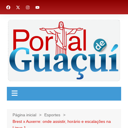
Ir
para
o
conteúdo
Página inicial
Esportes
Brest x Auxerre: onde assistir, horário e escalações na
Ligue 1