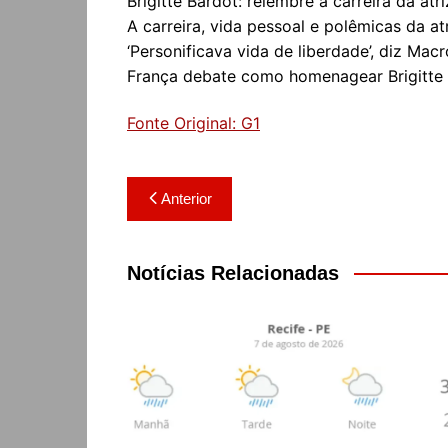
Brigitte Bardot: relembre a carreira da a
A carreira, vida pessoal e polêmicas da at
‘Personificava vida de liberdade’, diz Macr
França debate como homenagear Brigitte 
Fonte Original: G1
Navegação
Anterior
de
Post
Notícias Relacionadas