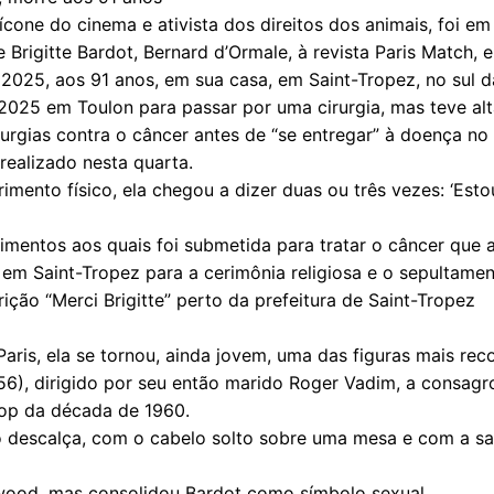
 ícone do cinema e ativista dos direitos dos animais, foi e
Brigitte Bardot, Bernard d’Ormale, à revista Paris Match, e
025, aos 91 anos, em sua casa, em Saint-Tropez, no sul d
e 2025 em Toulon para passar por uma cirurgia, mas teve a
irurgias contra o câncer antes de “se entregar” à doença n
 realizado nesta quarta.
ento físico, ela chegou a dizer duas ou três vezes: ‘Estou
mentos aos quais foi submetida para tratar o câncer que a
em Saint-Tropez para a cerimônia religiosa e o sepultamen
rição “Merci Brigitte” perto da prefeitura de Saint-Tropez
ris, ela se tornou, ainda jovem, uma das figuras mais re
56), dirigido por seu então marido Roger Vadim, a consag
pop da década de 1960.
descalça, com o cabelo solto sobre uma mesa e com a saia
wood, mas consolidou Bardot como símbolo sexual.