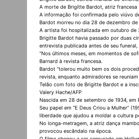
A morte de Brigitte Bardot, atriz francesa
A informação foi confirmada pelo viúvo de 
Bardot morreu no dia 28 de dezembro de 2
A artista foi hospitalizada em outubro d
Brigitte Bardot havia passado por duas c
entrevista publicada antes de seu funeral,
“Nos últimos meses, em momentos de sofrim
Barnard à revista francesa.
Bardot “tolerou muito bem os dois procedi
revista, enquanto admiradores se reuniam 
Telão com foto de Brigitte Bardot e a insc
Valery Hache/AFP
Nascida em 28 de setembro de 1934, em Pa
Seu papel em “E Deus Criou a Mulher” (19
liberdade que ajudou a moldar a cultura 
No longa-metragem, a atriz dança mambo 
provocou escândalo na época.
O filme chegou a ser censurado em Holly