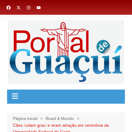
Ir
para
o
conteúdo
Página inicial
Brasil & Mundo
Cães ‘colam grau’ e viram atração em cerimônia da
Universidade Federal do Cariri