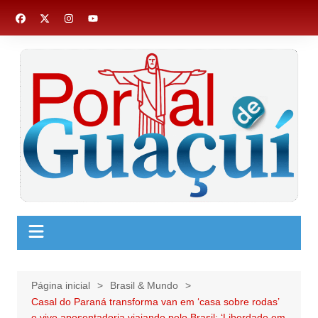
Ir
para
o
conteúdo
Página inicial
Brasil & Mundo
Casal do Paraná transforma van em ‘casa sobre rodas’
e vive aposentadoria viajando pelo Brasil: ‘Liberdade em