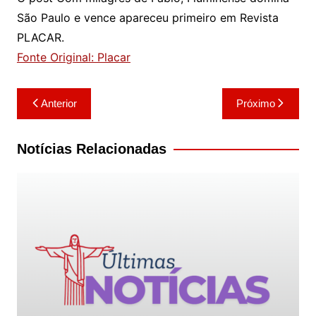
São Paulo e vence apareceu primeiro em Revista
PLACAR.
Fonte Original: Placar
Navegação
Anterior
Próximo
de
Post
Notícias Relacionadas