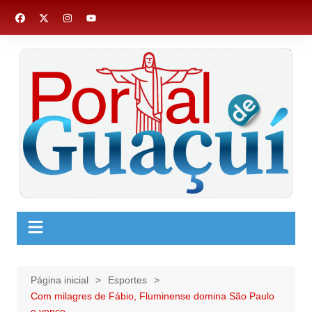
Ir
para
o
conteúdo
Página inicial
Esportes
Com milagres de Fábio, Fluminense domina São Paulo
e vence