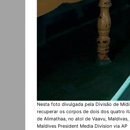
Nesta foto divulgada pela Divisão de Mídi
recuperar os corpos de dois dos quatro it
de Alimathaa, no atol de Vaavu, Maldivas, 
Maldives President Media Division via AP