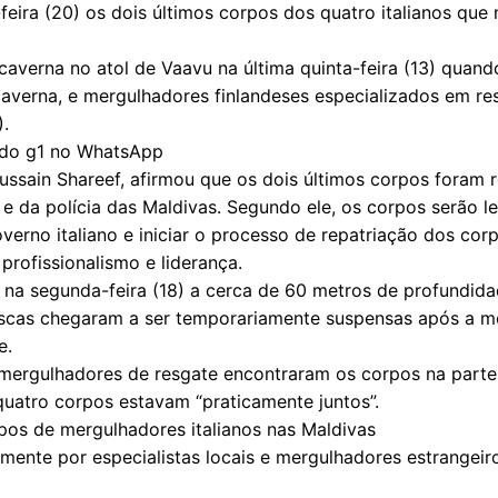
eira (20) os dois últimos corpos dos quatro italianos q
caverna no atol de Vaavu na última quinta-feira (13) quan
caverna, e mergulhadores finlandeses especializados em re
).
s do g1 no WhatsApp
ssain Shareef, afirmou que os dois últimos corpos foram 
e da polícia das Maldivas. Segundo ele, os corpos serão le
rno italiano e iniciar o processo de repatriação dos corp
profissionalismo e liderança.
 na segunda-feira (18) a cerca de 60 metros de profundida
buscas chegaram a ser temporariamente suspensas após a mo
e.
mergulhadores de resgate encontraram os corpos na parte
uatro corpos estavam “praticamente juntos”.
pos de mergulhadores italianos nas Maldivas
rmente por especialistas locais e mergulhadores estrangeir