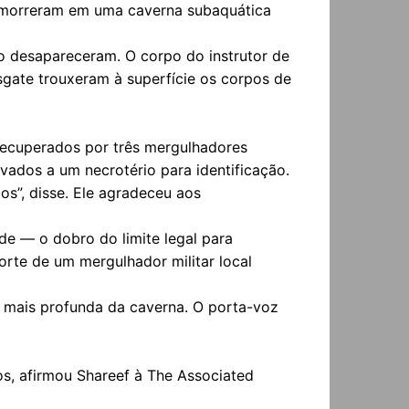
ue morreram em uma caverna subaquática
do desapareceram. O corpo do instrutor de
sgate trouxeram à superfície os corpos de
recuperados por três mergulhadores
vados a um necrotério para identificação.
os”, disse. Ele agradeceu aos
de — o dobro do limite legal para
rte de um mergulhador militar local
 mais profunda da caverna. O porta-voz
os, afirmou Shareef à The Associated