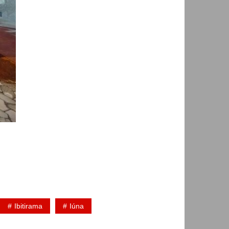
Ibitirama
Iúna