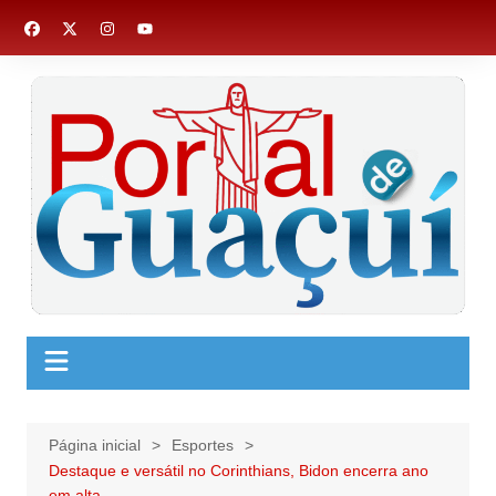
Ir
para
o
conteúdo
Página inicial
Esportes
Destaque e versátil no Corinthians, Bidon encerra ano
em alta