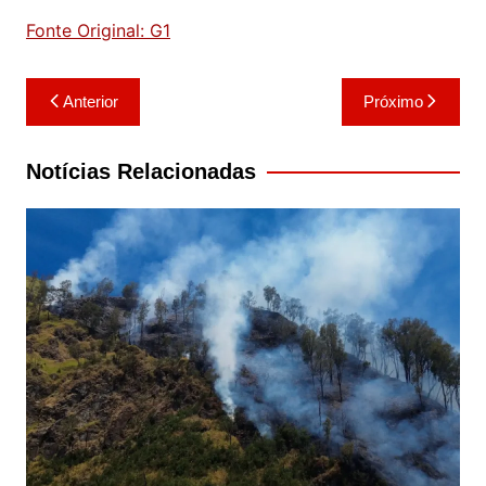
Fonte Original: G1
Navegação
Anterior
Próximo
de
Post
Notícias Relacionadas