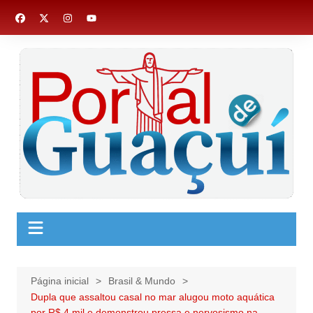
Ir
para
o
conteúdo
Página inicial
Brasil & Mundo
Dupla que assaltou casal no mar alugou moto aquática
por R$ 4 mil e demonstrou pressa e nervosismo na