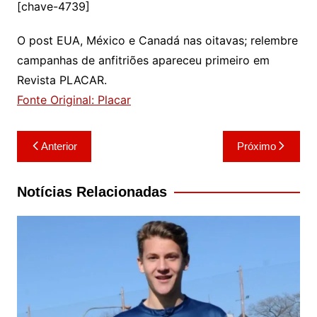
[chave-4739]
O post EUA, México e Canadá nas oitavas; relembre
campanhas de anfitriões apareceu primeiro em
Revista PLACAR.
Fonte Original: Placar
Navegação
Anterior
Próximo
de
Post
Notícias Relacionadas