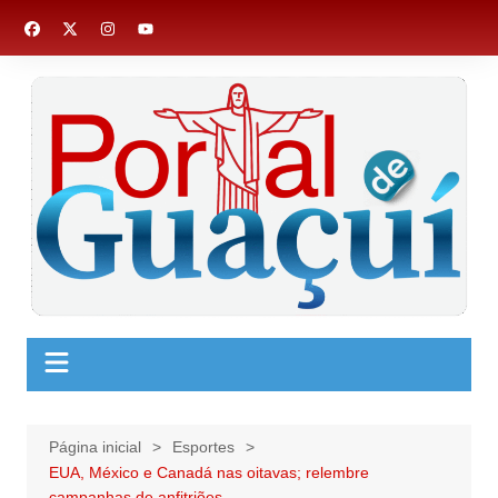
Ir
para
o
conteúdo
Página inicial
Esportes
EUA, México e Canadá nas oitavas; relembre
campanhas de anfitriões