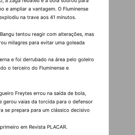
o, a zaga rebateu e a bola sobrou para
no e ampliar a vantagem. O Fluminense
explodiu na trave aos 41 minutos.
 Bangu tentou reagir com alterações, mas
erou milagres para evitar uma goleada
erna e foi derrubado na área pelo goleiro
do o terceiro do Fluminense e
eiro Freytes errou na saída de bola,
e gerou vaias da torcida para o defensor
ra se prepara para um clássico decisivo
 primeiro em Revista PLACAR.