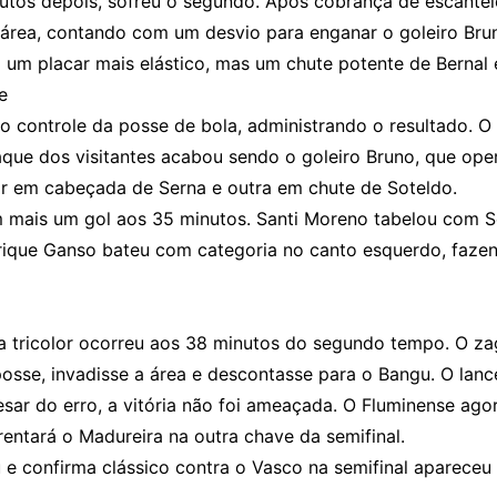
nutos depois, sofreu o segundo. Após cobrança de escantei
 área, contando com um desvio para enganar o goleiro Bru
m um placar mais elástico, mas um chute potente de Bernal 
e
 controle da posse de bola, administrando o resultado. O
taque dos visitantes acabou sendo o goleiro Bruno, que op
lar em cabeçada de Serna e outra em chute de Soteldo.
em mais um gol aos 35 minutos. Santi Moreno tabelou com S
rique Ganso bateu com categoria no canto esquerdo, fazen
 tricolor ocorreu aos 38 minutos do segundo tempo. O zagu
osse, invadisse a área e descontasse para o Bangu. O lanc
pesar do erro, a vitória não foi ameaçada. O Fluminense ago
entará o Madureira na outra chave da semifinal.
e confirma clássico contra o Vasco na semifinal apareceu