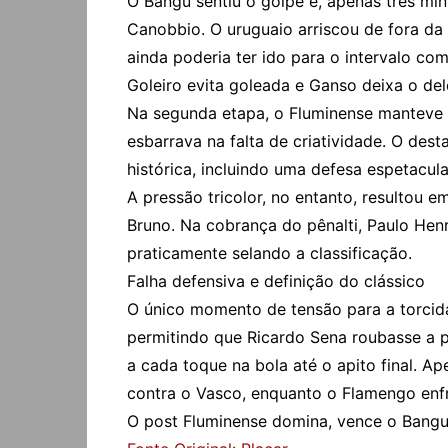
O Bangu sentiu o golpe e, apenas três mi
Canobbio. O uruguaio arriscou de fora da
ainda poderia ter ido para o intervalo co
Goleiro evita goleada e Ganso deixa o del
Na segunda etapa, o Fluminense manteve o
esbarrava na falta de criatividade. O des
histórica, incluindo uma defesa espetacu
A pressão tricolor, no entanto, resultou 
Bruno. Na cobrança do pênalti, Paulo Hen
praticamente selando a classificação.
Falha defensiva e definição do clássico
O único momento de tensão para a torcida
permitindo que Ricardo Sena roubasse a p
a cada toque na bola até o apito final. A
contra o Vasco, enquanto o Flamengo enfr
O post Fluminense domina, vence o Bangu 