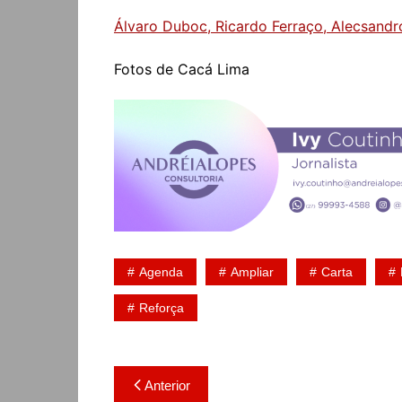
Álvaro Duboc, Ricardo Ferraço, Alecsandr
Fotos de Cacá Lima
Agenda
Ampliar
Carta
Reforça
Navegação
Anterior