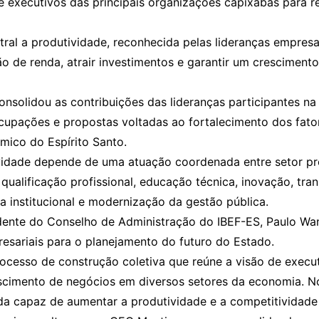
 executivos das principais organizações capixabas para re
al a produtividade, reconhecida pelas lideranças empresar
ão de renda, atrair investimentos e garantir um cresciment
nsolidou as contribuições das lideranças participantes n
cupações e propostas voltadas ao fortalecimento dos fat
mico do Espírito Santo.
idade depende de uma atuação coordenada entre setor prod
ualificação profissional, educação técnica, inovação, tran
cia institucional e modernização da gestão pública.
dente do Conselho de Administração do IBEF-ES, Paulo Wan
resariais para o planejamento do futuro do Estado.
rocesso de construção coletiva que reúne a visão de execu
cimento de negócios em diversos setores da economia. Nos
a capaz de aumentar a produtividade e a competitividade d