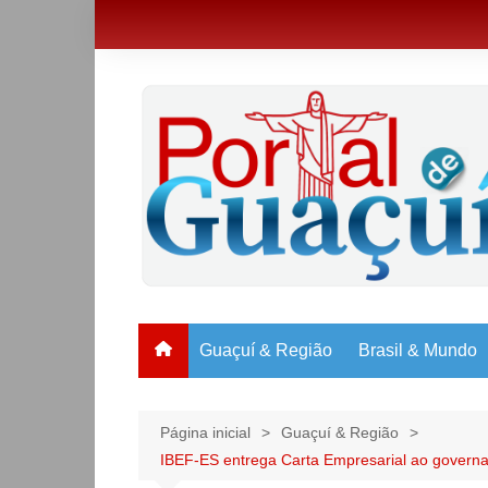
Ir
para
o
conteúdo
Guaçuí & Região
Brasil & Mundo
Página inicial
Guaçuí & Região
IBEF-ES entrega Carta Empresarial ao governad