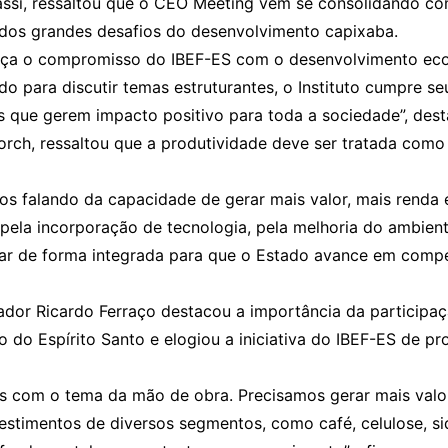
assi, ressaltou que o CEO Meeting vem se consolidando c
 dos grandes desafios do desenvolvimento capixaba.
orça o compromisso do IBEF-ES com o desenvolvimento econ
do para discutir temas estruturantes, o Instituto cumpre s
es que gerem impacto positivo para toda a sociedade”, dest
orch, ressaltou que a produtividade deve ser tratada com
s falando da capacidade de gerar mais valor, mais renda 
, pela incorporação de tecnologia, pela melhoria do ambie
uar de forma integrada para que o Estado avance em compet
ador Ricardo Ferraço destacou a importância da participaç
 do Espírito Santo e elogiou a iniciativa do IBEF-ES de 
cês com o tema da mão de obra. Precisamos gerar mais val
estimentos de diversos segmentos, como café, celulose, sid