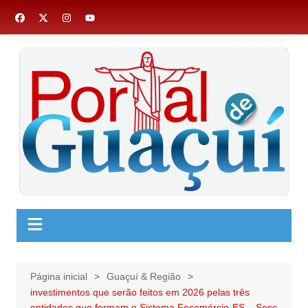
Ir
para
o
conteúdo
Página inicial
Guaçuí & Região
investimentos que serão feitos em 2026 pelas três
entidades que formam o Sistema Fecomércio-ES – Sesc