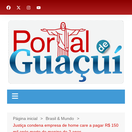
Ir
para
o
conteúdo
Página inicial
Brasil & Mundo
Justiça condena empresa de home care a pagar R$ 150
mil após morte de menino de 2 anos