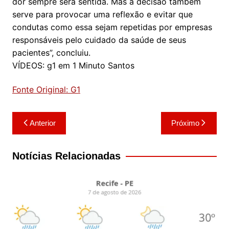
dor sempre será sentida. Mas a decisão também
serve para provocar uma reflexão e evitar que
condutas como essa sejam repetidas por empresas
responsáveis pelo cuidado da saúde de seus
pacientes”, concluiu.
VÍDEOS: g1 em 1 Minuto Santos
Fonte Original: G1
Navegação
Anterior
Próximo
de
Post
Notícias Relacionadas