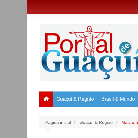
Ir
para
o
conteúdo
Guaçuí & Região
Brasil & Mundo
Página inicial
Guaçuí & Região
Mais um