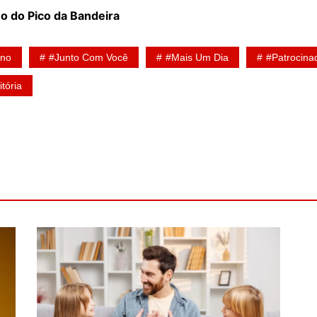
o do Pico da Bandeira
rno
#Junto Com Você
#Mais Um Dia
#Patrocina
itória