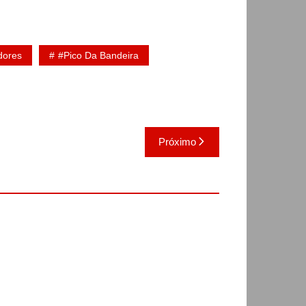
dores
#Pico Da Bandeira
Próximo