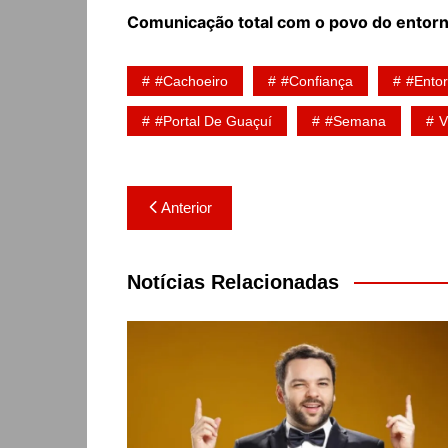
Comunicação total com o povo do entorn
#Cachoeiro
#Confiança
#Ento
#Portal De Guaçuí
#Semana
V
Navegação
Anterior
de
Post
Notícias Relacionadas