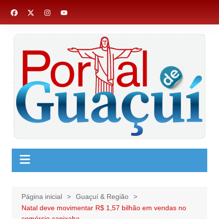
Ir
para
o
conteúdo
Página inicial
Guaçuí & Região
Natal deve movimentar R$ 1,57 bilhão em vendas no
comércio capixaba