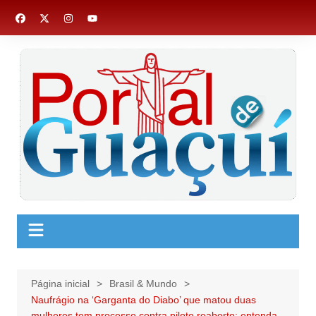
Ir
para
o
conteúdo
Página inicial
Brasil & Mundo
Naufrágio na ‘Garganta do Diabo’ que matou duas
mulheres tem processo contra piloto reaberto; entenda