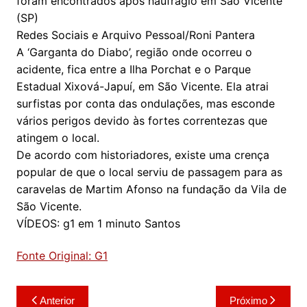
foram encontrados após naufrágio em São Vicente
(SP)
Redes Sociais e Arquivo Pessoal/Roni Pantera
A ‘Garganta do Diabo’, região onde ocorreu o
acidente, fica entre a Ilha Porchat e o Parque
Estadual Xixová-Japuí, em São Vicente. Ela atrai
surfistas por conta das ondulações, mas esconde
vários perigos devido às fortes correntezas que
atingem o local.
De acordo com historiadores, existe uma crença
popular de que o local serviu de passagem para as
caravelas de Martim Afonso na fundação da Vila de
São Vicente.
VÍDEOS: g1 em 1 minuto Santos
Fonte Original: G1
Navegação
Anterior
Próximo