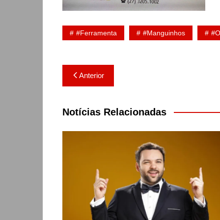
#Ferramenta
#Manguinhos
#O
Navegação
Anterior
de
Post
Notícias Relacionadas