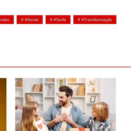
ndas
#social
#Surfe
#Transformação