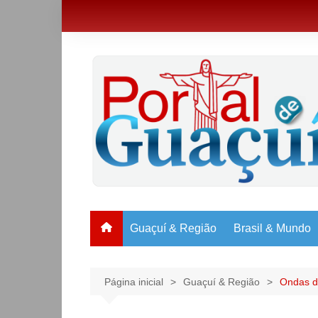
Ir
para
o
conteúdo
Guaçuí & Região
Brasil & Mundo
Página inicial
Guaçuí & Região
Ondas d