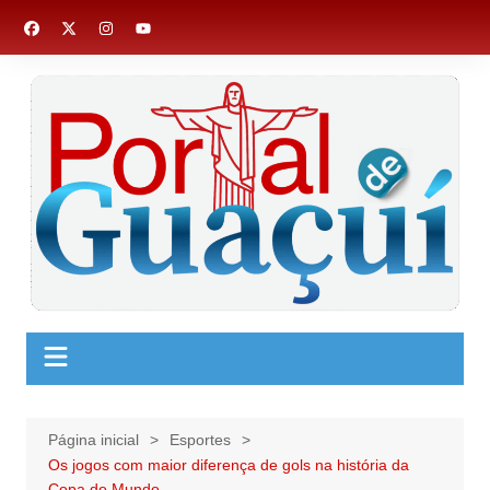
Ir
para
o
conteúdo
Página inicial
Esportes
Os jogos com maior diferença de gols na história da
Copa do Mundo