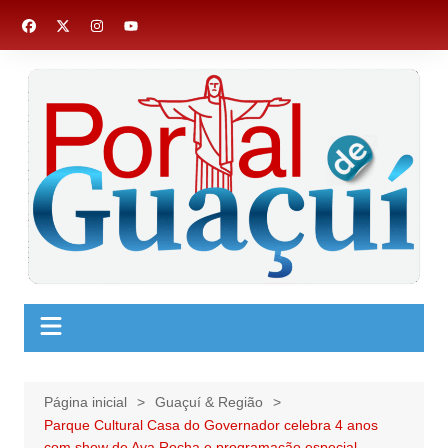
Ir
para
o
conteúdo
Página inicial
Guaçuí & Região
Parque Cultural Casa do Governador celebra 4 anos
com show de Ava Rocha e programação especial