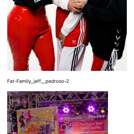
Fat-Family_jeff__pedroso-2