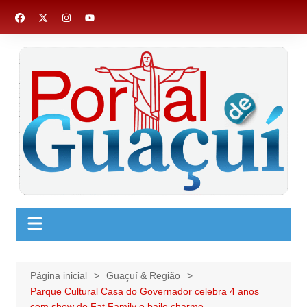
Ir
para
o
conteúdo
Página inicial
Guaçuí & Região
Parque Cultural Casa do Governador celebra 4 anos
com show do Fat Family e baile charme