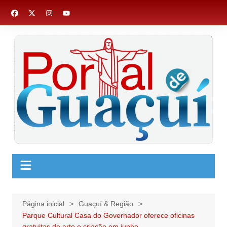
Ir
para
o
conteúdo
Página inicial
Guaçuí & Região
Parque Cultural Casa do Governador oferece oficinas
gratuitas de arte e criação em junho