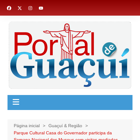
Ir
para
o
conteúdo
Página inicial
Guaçuí & Região
Parque Cultural Casa do Governador participa da
Semana Nacional dos Museus com visitas mediadas,