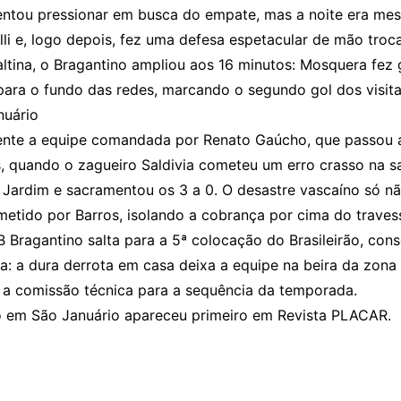
entou pressionar em busca do empate, mas a noite era me
li e, logo depois, fez uma defesa espetacular de mão tro
altina, o Bragantino ampliou aos 16 minutos: Mosquera fez 
para o fundo das redes, marcando o segundo gol dos visita
nuário
nte a equipe comandada por Renato Gaúcho, que passou a s
, quando o zagueiro Saldivia cometeu um erro crasso na s
éo Jardim e sacramentou os 3 a 0. O desastre vascaíno só 
metido por Barros, isolando a cobrança por cima do traves
B Bragantino salta para a 5ª colocação do Brasileirão, con
a: a dura derrota em casa deixa a equipe na beira da zon
 a comissão técnica para a sequência da temporada.
co em São Januário apareceu primeiro em Revista PLACAR.