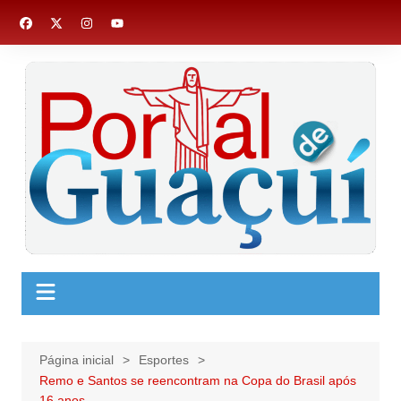
Ir
para
o
conteúdo
Página inicial
Esportes
Remo e Santos se reencontram na Copa do Brasil após
16 anos