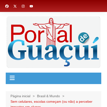
Ir
para
o
conteúdo
Página inicial
Brasil & Mundo
Sem celulares, escolas começam (ou não) a perceber
impactos em alunos