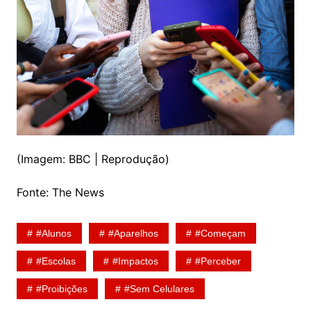
(Imagem: BBC | Reprodução)
Fonte: The News
#Alunos
#Aparelhos
#Começam
#Escolas
#Impactos
#Perceber
#Proibições
#Sem Celulares