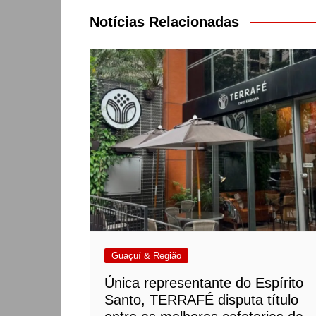
Post
Notícias Relacionadas
Guaçuí & Região
Única representante do Espírito
Santo, TERRAFÉ disputa título