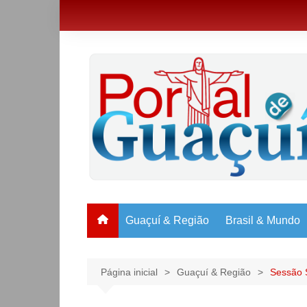
Ir
para
o
conteúdo
Guaçuí & Região
Brasil & Mundo
Página inicial
Guaçuí & Região
Sessão 