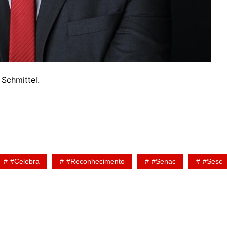
Schmittel.
#celebra
#reconhecimento
#Senac
#Sesc