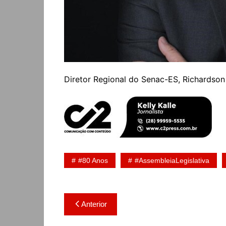
Diretor Regional do Senac-ES, Richardson 
#80 Anos
#AssembleiaLegislativa
Navegação
Anterior
de