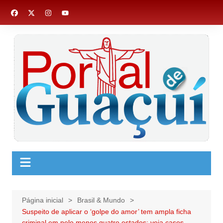
Ir
para
o
conteúdo
Página inicial
Brasil & Mundo
Suspeito de aplicar o ‘golpe do amor’ tem ampla ficha
criminal em pelo menos quatro estados; veja casos