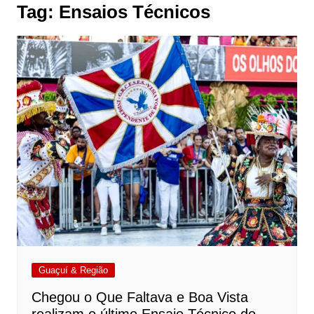
Tag:
Ensaios Técnicos
Guaçuí & Região
Chegou o Que Faltava e Boa Vista