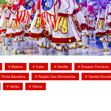
Bateria
Calor
Desfile
Ensaios Técnicos
Porta Bandeira
Região Das Montanhas
Samba Enred
Verão
Vitória