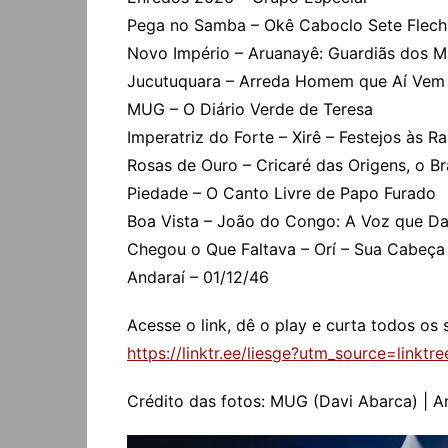
Pega no Samba – Okê Caboclo Sete Flecha
Novo Império – Aruanayê: Guardiãs dos Mi
Jucutuquara – Arreda Homem que Aí Vem
MUG – O Diário Verde de Teresa
Imperatriz do Forte – Xirê – Festejos às Ra
Rosas de Ouro – Cricaré das Origens, o B
Piedade – O Canto Livre de Papo Furado
Boa Vista – João do Congo: A Voz que Da
Chegou o Que Faltava – Orí – Sua Cabeça
Andaraí – 01/12/46
Acesse o link, dê o play e curta todos os
https://linktr.ee/liesge?utm_source=link
Crédito das fotos: MUG (Davi Abarca) | A