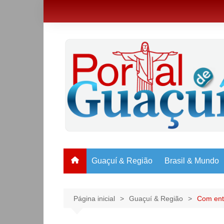
Ir
para
o
conteúdo
Guaçuí & Região
Brasil & Mundo
Página inicial
Guaçuí & Região
Com entr