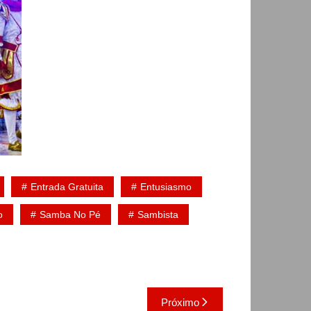
Entrada Gratuita
Entusiasmo
o
Samba No Pé
Sambista
Próximo