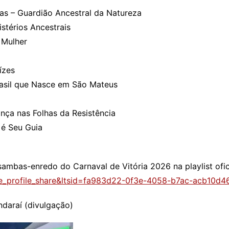
s – Guardião Ancestral da Natureza
stérios Ancestrais
 Mulher
ízes
rasil que Nasce em São Mateus
nça nas Folhas da Resistência
 é Seu Guia
 sambas-enredo do Carnaval de Vitória 2026 na playlist ofic
tree_profile_share&ltsid=fa983d22-0f3e-4058-b7ac-acb10d4
ndaraí (divulgação)