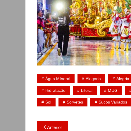
Água MIneral
Alegoria
Alegria
Hidratação
Litoral
MUG
Sol
Sorvetes
Sucos Variados
Navegação
Anterior