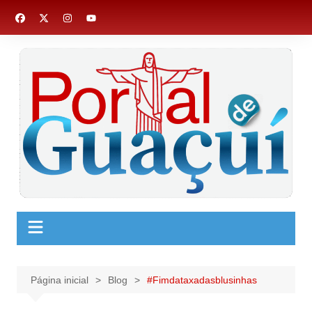
Ir
para
o
conteúdo
Página inicial
Blog
#Fimdataxadasblusinhas