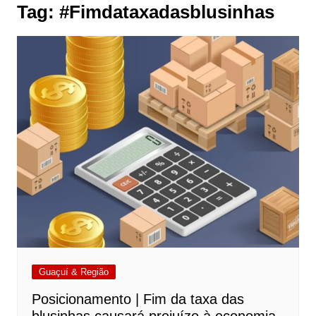
Tag:
#Fimdataxadasblusinhas
Guaçuí & Região
Posicionamento | Fim da taxa das