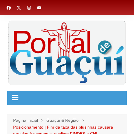
Ir
para
o
conteúdo
Página inicial
Guaçuí & Região
Posicionamento | Fim da taxa das blusinhas causará
prejuízo à economia, avaliam FINDES e CNI