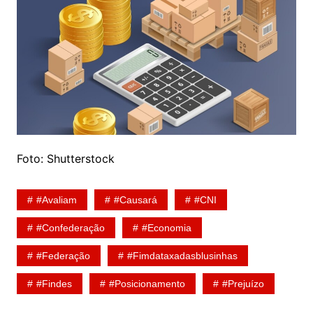
Foto: Shutterstock
#Avaliam
#Causará
#CNI
#Confederação
#Economia
#Federação
#Fimdataxadasblusinhas
#Findes
#Posicionamento
#prejuízo