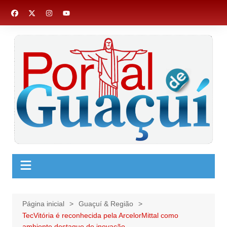
Ir
para
o
conteúdo
Página inicial
Guaçuí & Região
TecVitória é reconhecida pela ArcelorMittal como
ambiente destaque de inovação