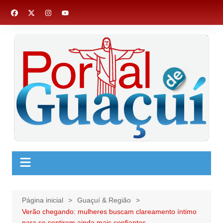
Ir
para
o
conteúdo
Página inicial
Guaçuí & Região
Verão chegando: mulheres buscam clareamento íntimo
para se sentirem ainda mais confiantes