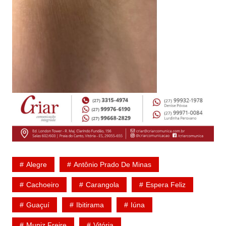
Alegre
Antônio Prado De Minas
Cachoeiro
Carangola
Espera Feliz
Guaçuí
Ibitirama
Iúna
Muniz Freire
Vitória