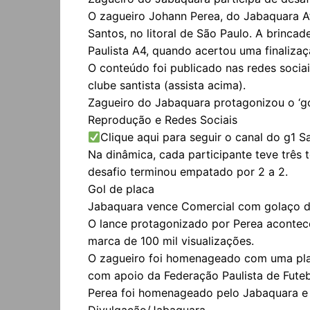
O zagueiro Johann Perea, do Jabaquara At
Santos, no litoral de São Paulo. A brinc
Paulista A4, quando acertou uma finaliza
O conteúdo foi publicado nas redes socia
clube santista (assista acima).
Zagueiro do Jabaquara protagonizou o ‘gol
Reprodução e Redes Sociais
Clique aqui para seguir o canal do g1 
Na dinâmica, cada participante teve três 
desafio terminou empatado por 2 a 2.
Gol de placa
Jabaquara vence Comercial com golaço d
O lance protagonizado por Perea acontec
marca de 100 mil visualizações.
O zagueiro foi homenageado com uma plac
com apoio da Federação Paulista de Futeb
Perea foi homenageado pelo Jabaquara e
Divulgação/Jabaquara