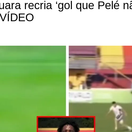
ara recria ‘gol que Pelé n
; VÍDEO