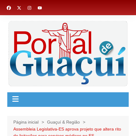
Ir
para
o
conteúdo
Página inicial
Guaçuí & Região
Assembleia Legislativa-ES aprova projeto que altera rito
de licitações para serviços médicos no ES