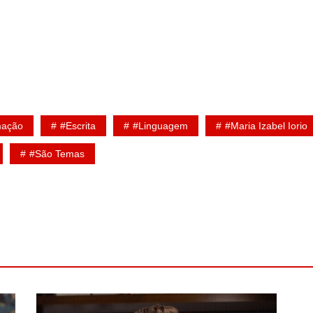
mação
#escrita
#linguagem
#Maria Izabel Iorio
#São Temas