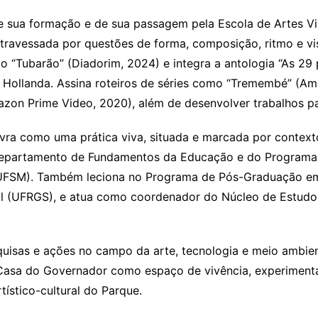
de sua formação e de sua passagem pela Escola de Artes Vis
travessada por questões de forma, composição, ritmo e visua
ado “Tubarão” (Diadorim, 2024) e integra a antologia “As 2
 Hollanda. Assina roteiros de séries como “Tremembé” (Ama
mazon Prime Video, 2020), além de desenvolver trabalhos p
vra como uma prática viva, situada e marcada por context
 do Departamento de Fundamentos da Educação e do Progra
UFSM). Também leciona no Programa de Pós-Graduação em Ps
ul (UFRGS), e atua como coordenador do Núcleo de Estudo
quisas e ações no campo da arte, tecnologia e meio ambie
l Casa do Governador como espaço de vivência, experiment
tístico-cultural do Parque.