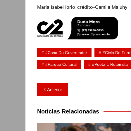
Maria Isabel Iorio_crédito-Camila Maluhy
#Casa Do Governador
#Ciclo De For
#Parque Cultural
#Poeta E Roteirista
Navegação
Anterior
de
Post
Notícias Relacionadas